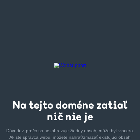
Na tejto
doméne zatiaľ
nič nie je
Dôvodov, prečo sa nezobrazuje žiadny obsah, môže byť
viacero.
Ak ste správca webu, môžete nahrať/zmazať
existujúci obsah